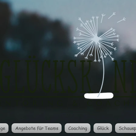
äge
Angebote für Teams
Coaching
Glück
Schausp