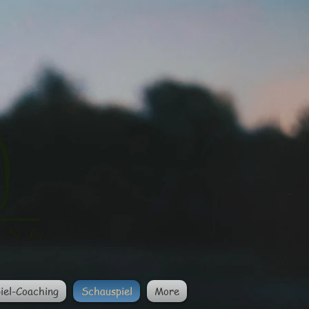
iel-Coaching
Schauspiel
More