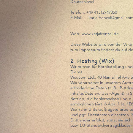
Deutschland
Telefon: +49 41312747050
E-Mail:
katja.frenzel@gmail.co
Web:
www.katjafrenzel.de
Diese Website wird von der Veran
zum Impressum findest du auf de
2. Hosting (Wix)
Wir nutzen für Bereitstellung un
Dienst
Wix.com Ltd., 40 Namal Tel Aviv St.
Wix verarbeitet in unserem Auftr
erforderliche Daten (z. B. IP-Adr
Inhalte/Dateien, User-Agent) in S
Betrieb, die Fehleranalyse und d
ermöglichen (Art. 6 Abs. 1 lit. f 
Wix kann Unterauftragsverarbeite
und ggf. Drittstaaten einsetzen. 
Drittländer erfolgt, stützt sie s
bzw. EU-Standardvertragsklausel