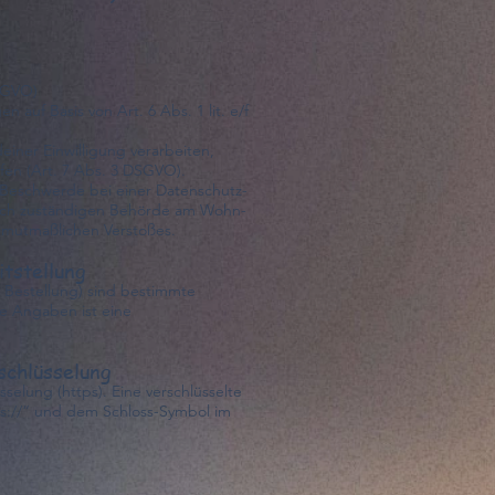
SGVO)
auf Basis von Art. 6 Abs. 1 lit. e/f
einer Einwilligung verarbeiten,
ufen (Art. 7 Abs. 3 DSGVO).
Beschwerde bei einer Datenschutz-
 dich zuständigen Behörde am Wohn-
 mutmaßlichen Verstoßes.
itstellung
. Bestellung) sind bestimmte
e Angaben ist eine
schlüsselung
selung (https). Eine verschlüsselte
s://“ und dem Schloss-Symbol im