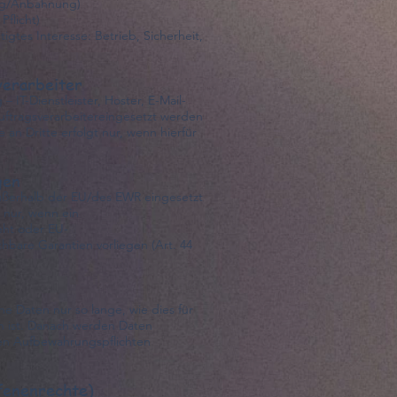
rag/Anbahnung)
Pflicht)
tigtes Interesse: Betrieb, Sicherheit,
verarbeiter
 IT-Dienstleister, Hoster, E-Mail-
uftragsverarbeitereingesetzt werden
an Dritte erfolgt nur, wenn hierfür
gen
außerhalb der EU/des EWR eingesetzt
 nur, wenn ein
ht oder EU-
hbare Garantien vorliegen (Art. 44
e Daten nur so lange, wie dies für
ch ist. Danach werden Daten
hen Aufbewahrungspflichten
ffenenrechte)