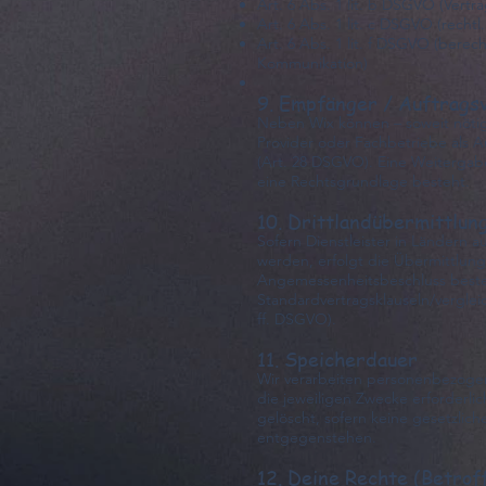
Art. 6 Abs. 1 lit. b DSGVO (Vert
Art. 6 Abs. 1 lit. c DSGVO (rechtl. 
Art. 6 Abs. 1 lit. f DSGVO (berech
Kommunikation)
9. Empfänger / Auftrags
Neben Wix können – soweit nötig –
Provider oder Fachbetriebe als A
(Art. 28 DSGVO). Eine Weitergabe 
eine Rechtsgrundlage besteht.
10. Drittlandübermittlun
Sofern Dienstleister in Ländern 
werden, erfolgt die Übermittlung
Angemessenheitsbeschluss beste
Standardvertragsklauseln/vergleic
ff. DSGVO).
11. Speicherdauer
Wir verarbeiten personenbezogen
die jeweiligen Zwecke erforderli
gelöscht, sofern keine gesetzlic
entgegenstehen.
12. Deine Rechte (Betro