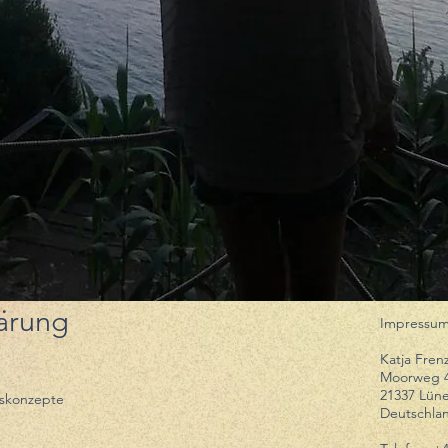
ärung
Impressum
Katja Fren
Moorweg 
21337 Lün
kskonzepte
Deutschla