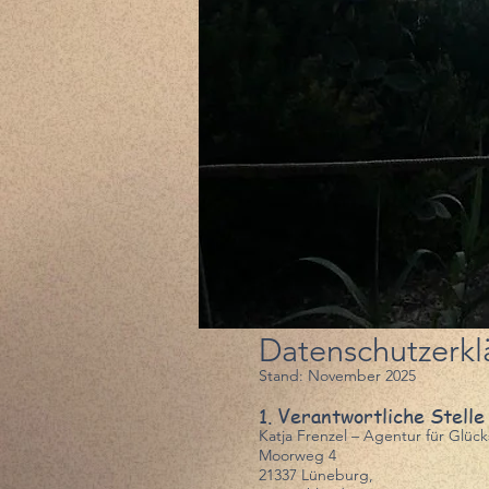
Datenschutzerkl
Stand: November 2025
1. Verantwortliche Stelle
Katja Frenzel – Agentur für Glüc
Moorweg 4
21337 Lüneburg,