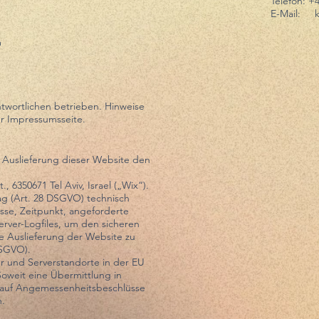
Telefon: +
E-Mail:
m
twortlichen betrieben. Hinweise
r Impressumsseite.
d Auslieferung dieser Website den
, 6350671 Tel Aviv, Israel („Wix“).
ag (Art. 28 DSGVO) technisch
esse, Zeitpunkt, angeforderte
erver-Logfiles, um den sicheren
ie Auslieferung der Website zu
DSGVO).
r und Serverstandorte in der EU
Soweit eine Übermittlung in
ich auf Angemessenheitsbeschlüsse
n.