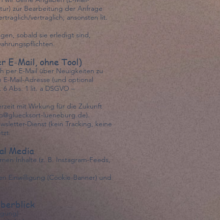
tur) zur Bearbeitung der Anfrage
rtraglich/vertraglich; ansonsten lit.
en, sobald sie erledigt sind,
wahrungspflichten.
r E-Mail, ohne Tool)
ich per E-Mail über Neuigkeiten zu
e E-Mail-Adresse (und optional
 6 Abs. 1 lit. a DSGVO –
rzeit mit Wirkung für die Zukunft
nfo@gluecksort-lueneburg.de).
wsletter-Dienst (kein Tracking, keine
tzt.
al Media
rnen Inhalte (z. B. Instagram-Feeds,
en Einwilligung (Cookie-Banner) und
Überblick
ligung)