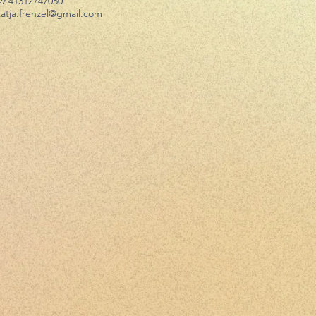
49 41312747050
katja.frenzel@gmail.com