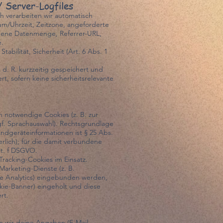
/ Server-Logfiles
h verarbeiten wir automatisch
um/Uhrzeit, Zeitzone, angeforderte
gene Datenmenge, Referrer-URL,
e.
tabilität, Sicherheit (Art. 6 Abs. 1
 d. R. kurzzeitig gespeichert und
t, sofern keine sicherheitsrelevante
h notwendige Cookies (z. B. zur
ggf. Sprachauswahl). Rechtsgrundlage
Endgeräteinformationen ist § 25 Abs.
rlich); für die damit verbundene
it. f DSGVO.
 Tracking-Cookies im Einsatz.
/Marketing-Dienste (z. B.
e Analytics) eingebunden werden,
okie-Banner) eingeholt und diese
rt.
en wir deine Angaben (E-Mail-