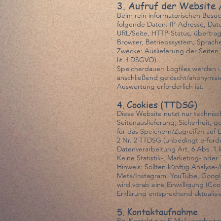
3. Aufruf der Website 
Beim rein informatorischen Besuc
folgende Daten: IP-Adresse, Dat
URL/Seite, HTTP-Status, übertra
Browser, Betriebssystem, Sprach
Zwecke: Auslieferung der Seiten, S
lit. f DSGVO).
Speicherdauer: Logfiles werden i.
anschließend gelöscht/anonymisier
Auswertung erforderlich ist.
4. Cookies (TTDSG)
Diese Website nutzt nur technisc
Seitenauslieferung, Sicherheit, 
für das Speichern/Zugreifen auf 
2 Nr. 2 TTDSG (unbedingt erforde
Datenverarbeitung Art. 6 Abs. 1 l
Keine Statistik-, Marketing- oder
Hinweis: Sollten künftig Analyse-
Meta/Instagram, YouTube, Googl
wird vorab eine Einwilligung (Co
Erklärung entsprechend aktualisie
5. Kontaktaufnahme
Bei Kontakt per E-Mail verarbeit