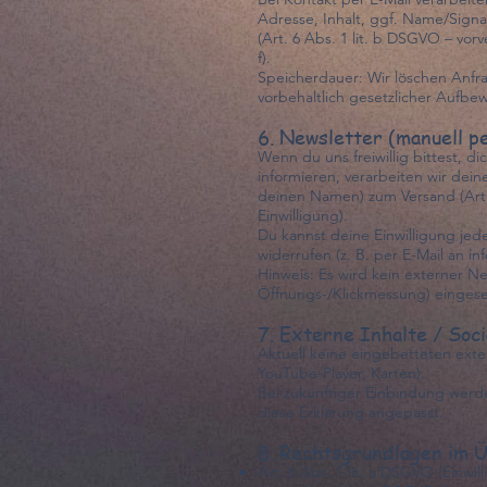
Adresse, Inhalt, ggf. Name/Signa
(Art. 6 Abs. 1 lit. b DSGVO – vorve
f).
Speicherdauer: Wir löschen Anfrag
vorbehaltlich gesetzlicher Aufbe
6. Newsletter (manuell pe
Wenn du uns freiwillig bittest, d
informieren, verarbeiten wir dein
deinen Namen) zum Versand (Art.
Einwilligung).
Du kannst deine Einwilligung jede
widerrufen (z. B. per E-Mail an i
Hinweis: Es wird kein externer Ne
Öffnungs-/Klickmessung) eingese
7.
Externe Inhalte / Soci
Aktuell keine eingebetteten exte
YouTube-Player, Karten).
Bei zukünftiger Einbindung werd
diese Erklärung angepasst.
8. Rechtsgrundlagen im 
Art. 6 Abs. 1 lit. a DSGVO (Einwil