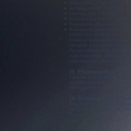
Auskunft (Art. 15 DSGVO)
Berichtigung (Art. 16 DSGVO)
Löschung (Art. 17 DSGVO)
Einschränkung (Art. 18 DSGVO)
Datenübertragbarkeit (Art. 20 D
Widerspruch gegen Verarbeitungen 
DSGVO (Art. 21 DSGVO).
Soweit wir Daten auf Grundlage d
kannst du diese jederzeit widerr
Du hast außerdem das Recht auf 
Aufsichtsbehörde, z. B. der für
oder Arbeitsort oder am Ort des
13. Pflichtangaben / Bere
Für einen Vertragsabschluss (z. B
Angaben erforderlich. Ohne dies
Vertragserfüllung nicht möglich.
14. Sicherheit / TLS-Ver
Diese Website nutzt TLS-Verschlüs
Verbindung erkennst du an „http
Browser.