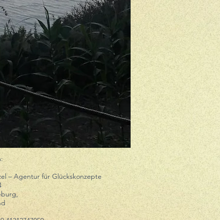
:
zel – Agentur für Glückskonzepte
4
eburg,
nd