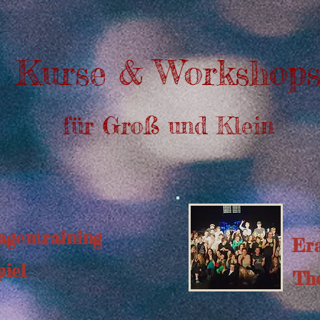
Kurse & Workshop
für Groß und Klein
agentraining
Era
iel
The