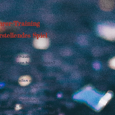
hrer-Training
stellendes Spiel
s richtig einzusetzen,
ste aus Ihnen herauszuholen?
volle Tips zu Themen wie
lung, Erstellen eines Proben
Weiteren lernen Sie mehrere
ie Gruppe und das
wie die Entwicklung einzelner
Ausdruck, Mimik und Gestik.
eib was es bedeutet sich auf