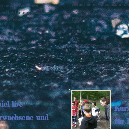
Situationen einzulassen u
en neu gefundenen
Leben zu erwecken. Sie we
und helfen euch dadurch
Fähigkeiten auch in IHNE
ben zu erwecken.
Dauer:
WE
Sa 10.00Uhr-16.00 Uhr
So 11.00 Uhr - 16.00 Uhr
Kosten: 250 € pro Person 
iel live
Kur
rwachsene und
für 