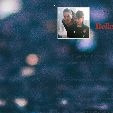
Roll
"Meiner Figur fehlt etwas!"
"Ich komme nicht in Kontakt m
soll!"
Im Bereich von bereits laufe
Filmprojekten biete ich meine
Rollenfindung an. Hier gilt es
einzelnen Schauspielern noch e
sprechen und Motivationen un
für die Figur zu entdecken und