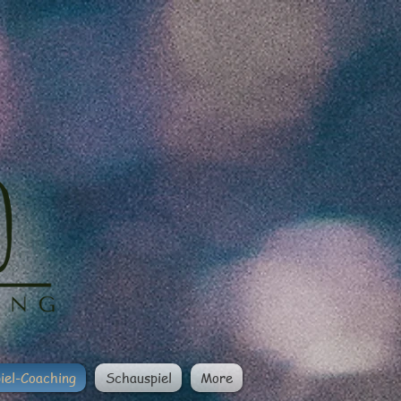
iel-Coaching
Schauspiel
More