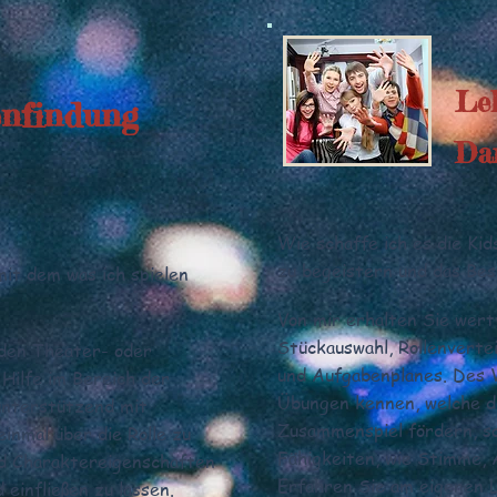
Le
enfindung
Dar
Wie schaffe ich es die Kid
zu begeistern und das Be
it dem was ich spielen
Von mir erhalten Sie wert
Stückauswahl, Rollenvertei
nden Theater- oder
und Aufgabenplanes. Des 
 Hilfe im Bereich der
Übungen kennen, welche d
 unterstützend mit
Zusammenspiel fördern, so
inmal über die Rolle zu
Fähigkeiten, wie Stimme, 
d Charaktereigenschaften
Erfahren Sie am eigenen L
 einfließen zu lassen.