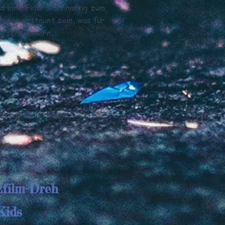
nd eine Figur wahrhaftig zum
rden erstaunt sein, was für
N schlummern.
( ab 8 Teilnehmer)
zfilm-Dreh
Kids