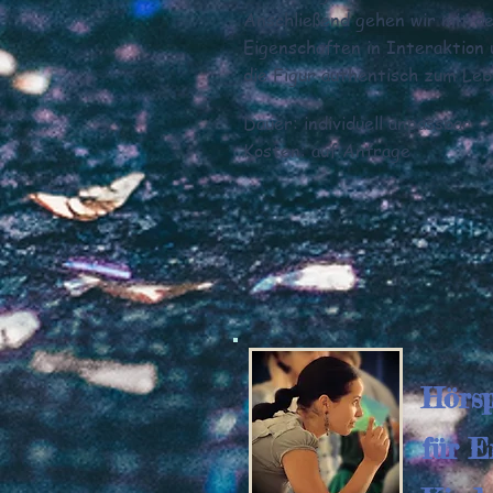
Anschließend gehen wir mit d
Eigenschaften in Interaktion 
die Figur authentisch zum Le
Dauer: individuell anpassbar
Kosten: auf Anfrage
Hörsp
für E