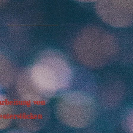
s
rbeitung von
aterstücken