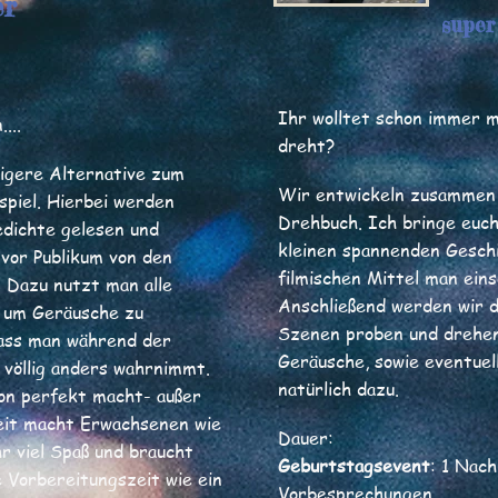
er
super
Ihr wolltet schon immer m
...
dreht?
digere Alternative zum
Wir entwickeln zusammen 
spiel. Hierbei werden
Drehbuch. Ich bringe euch 
dichte gelesen und
kleinen spannenden Gesch
 vor Publikum von den
filmischen Mittel man ein
. Dazu nutzt man alle
Anschließend werden wir d
 um Geräusche zu
Szenen proben und drehen
dass man während der
Geräusche, sowie eventue
 völlig anders wahrnimmt.
natürlich dazu.
sion perfekt macht- außer
eit macht Erwachsenen wie
Dauer:
r viel Spaß und braucht
Geburtstagsevent
: 1 Nac
e Vorbereitungszeit wie ein
Vorbesprechungen