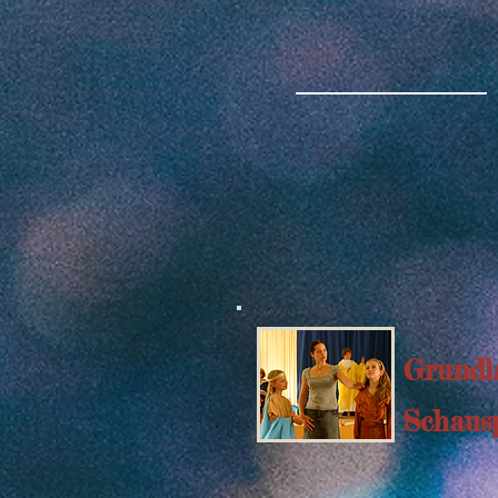
Grundl
Schausp