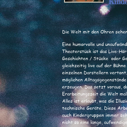
Kind
Die Welt mit den Ohren sehen.
Eine humorvolle und unaufwän
Theaterstück ist das Live-Hör
Geschichten / Stücke oder Ge
gleichzeitig live auf der Bühne
einzelnen Darstellern vertont
möglichen Alltagsgegenstände
erzeugen. Das setzt voraus, 
Erarbeitungszeit die Welt mal
Alles ist erlaubt, was die Illu
technische Geräte. Diese Arb
auch Kindergruppen immer seh
nicht so eine lange, aufwendig