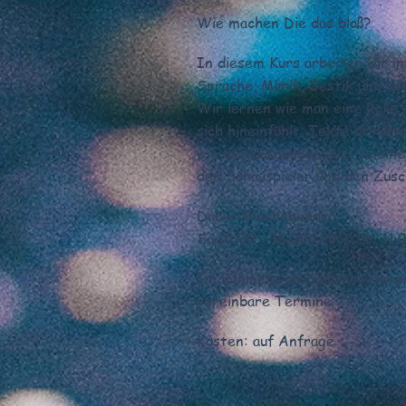
Wie machen Die das bloß?
In diesem Kurs arbeiten wir i
Sprache, Mimik, Gestik und kö
Wir lernen wie man eine Rolle 
sich hineinfühlt, Texte strukt
wie das Zusammenspiel zu eine
den Schauspieler und den Zusc
Dauer Wochenende:
Sa 10.00 - 16.00 Uhr / So: 11.
Im Rahmen von Schultheaterpro
vereinbare Termine
Kosten: auf Anfrage