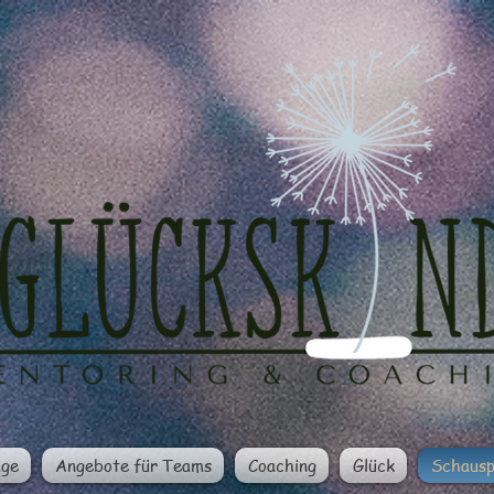
äge
Angebote für Teams
Coaching
Glück
Schausp