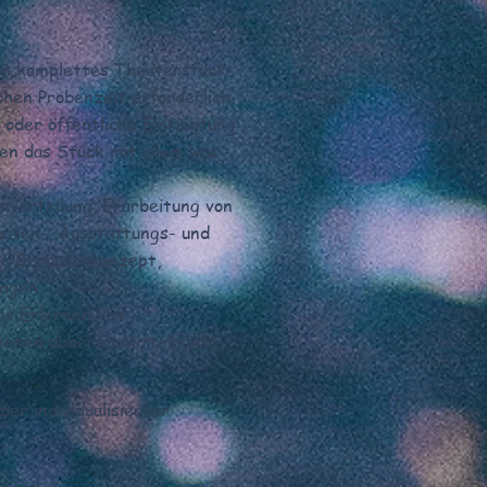
in komplettes Theaterstück.
hen Probenzeit erforderlich.
oder öffentliche Einrichtung
ten das Stück mit allem was
enverteilung, Erarbeitung von
siten-, Ausstattungs- und
k/Geräuschkonzept,
ngen.
as Erlernen von
ehen dabei im Mittelpunkt.
er individualisierbar