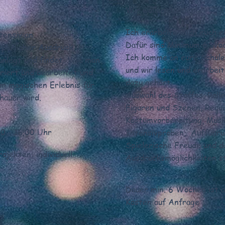
Wir wollen Spielen!
Ich erarbeite mich euch e
ntensiv an
Dafür sind Minimum 6 Woc
rperlicher Ausdruck.
Ich komme an eure Schule 
anlegt und findet. Wie man
und wir lesen und erarbei
uriert und bearbeitet und
dazu gehört.
m magischen Erlebnis für
Auswahl des Stoffes, Roll
hauer wird.
Figuren und Szenen, Requi
Kostümvorbereitung, Musi
00 - 16.00 Uhr
Intensivproben, Aufführu
Spielerische Freude und d
jekten: individuell
Ausdrucksmöglichkeiten st
Dauer min. 6 Wochen ist ab
Kosten auf Anfrage