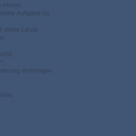
n musst.
eine Aufgabe ist.
nd deine Leute
n.
icht,
“,
sterung einbringen.
hört,