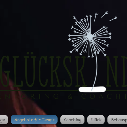
äge
Angebote für Teams
Coaching
Glück
Schausp