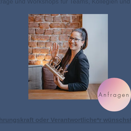
rträge und Workshops für Teams, Kollegien und
Anfragen
hrungskraft oder Verantwortliche*r wünschst