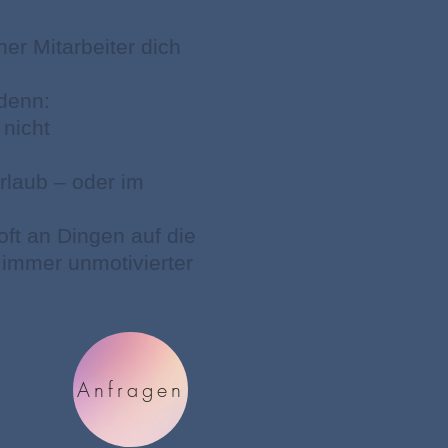
er Mitarbeiter dich
 denn:
 nicht
rlaub – oder im
oft an Dingen auf die
 immer unmotivierter
Anfragen