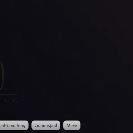
iel-Coaching
Schauspiel
More